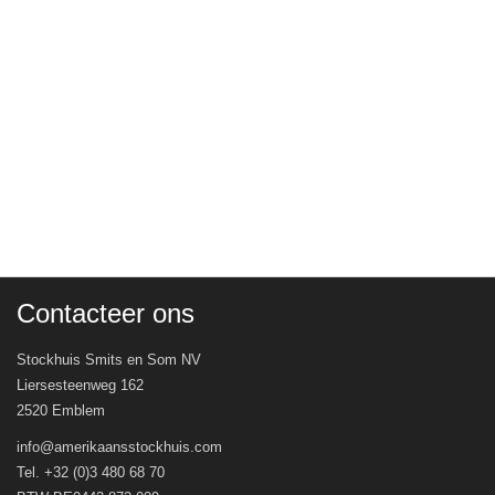
Contacteer ons
Stockhuis Smits en Som NV
Liersesteenweg 162
2520 Emblem
info@amerikaansstockhuis.com
Tel. +32 (0)3 480 68 70