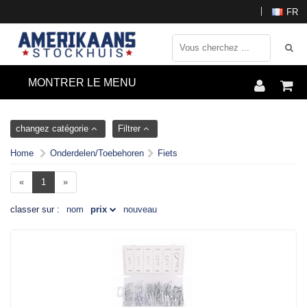
FR
MONTRER LE MENU
changez catégorie
Filtrer
Home
Onderdelen/Toebehoren
Fiets
«
1
»
classer sur :
nom
prix
nouveau