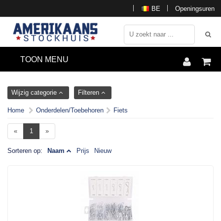
BE
Openingsuren
TOON MENU
Wijzig categorie
Filteren
Home
Onderdelen/Toebehoren
Fiets
«
1
»
Sorteren op:
Naam
Prijs
Nieuw