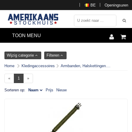
BE
Openingsuren
TOON MENU
Wijzig categorie
Filteren
Home
Kledingaccessoires
Armbanden, Halskettingen....
«
1
»
Sorteren op:
Naam
Prijs
Nieuw