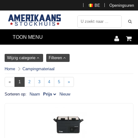
BE
Openingsuren
TOON MENU
Wijzig categorie
Filteren
Home
Campingmateriaal
«
1
2
3
4
5
»
Sorteren op:
Naam
Prijs
Nieuw