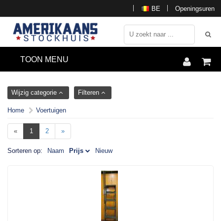
BE
Openingsuren
TOON MENU
Wijzig categorie
Filteren
Home
Voertuigen
«
1
2
»
Sorteren op:
Naam
Prijs
Nieuw